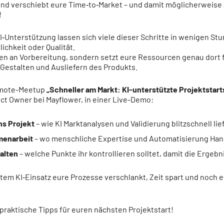
d und verschiebt eure Time‑to‑Market – und damit möglicherweise
!
I‑Unterstützung lassen sich viele dieser Schritte in wenigen St
ichkeit oder Qualität.
en an Vorbereitung, sondern setzt eure Ressourcen genau dort fr
Gestalten und Ausliefern des Produkts.
emote-Meetup
„Schneller am Markt: KI-unterstützte Projektstart
ct Owner bei Mayflower, in einer Live-Demo:
ns Projekt
– wie KI Marktanalysen und Validierung blitzschnell lie
menarbeit
– wo menschliche Expertise und Automatisierung Han
halten
– welche Punkte ihr kontrollieren solltet, damit die Ergebn
eltem KI‑Einsatz eure Prozesse verschlankt, Zeit spart und noch 
 praktische Tipps für euren nächsten Projektstart!