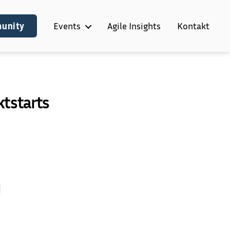
munity
Events
Agile Insights
Kontakt
ktstarts
neller
kt:
N
erstützte
jektstarts