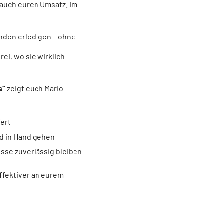
 auch euren Umsatz. Im
unden erledigen – ohne
ei, wo sie wirklich
s“
zeigt euch Mario
fert
d in Hand gehen
isse zuverlässig bleiben
effektiver an eurem