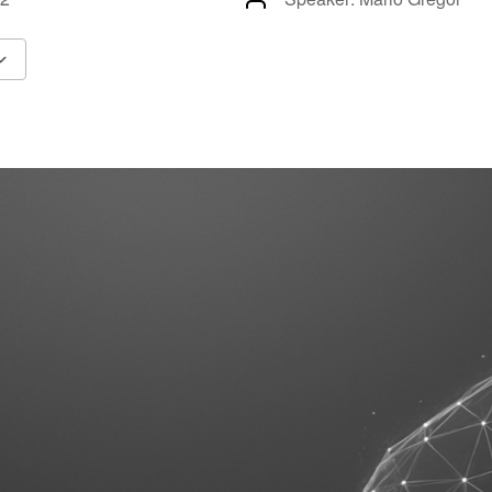
Google Calendar
iCalendar
Offic