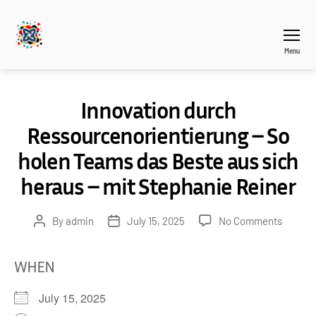
Menu
THEAGILEHUB
Innovation durch
Ressourcenorientierung – So
holen Teams das Beste aus sich
heraus – mit Stephanie Reiner
on
By
admin
July 15, 2025
No Comments
Post
Post
Innovat
author
date
durch
WHEN
Ressou
–
July 15, 2025
So
holen