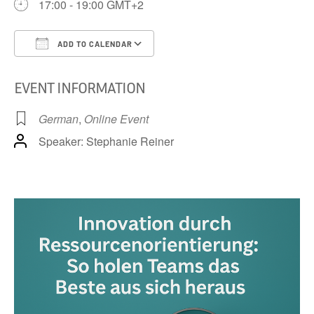
17:00 - 19:00 GMT+2
Teams
das
Beste
ADD TO CALENDAR
aus
Download ICS
Google Calendar
iCa
sich
EVENT INFORMATION
heraus
–
German
,
Online Event
mit
Stepha
Speaker: Stephanie Reiner
Reiner