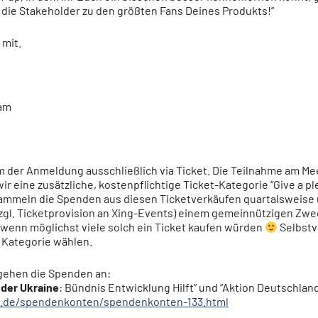
die Stakeholder zu den größten Fans Deines Produkts!”
mit.
eam
 der Anmeldung ausschließlich via Ticket. Die Teilnahme am Mee
wir eine zusätzliche, kostenpflichtige Ticket-Kategorie “Give a 
sammeln die Spenden aus diesen Ticketverkäufen quartalsweise
gl. Ticketprovision an Xing-Events) einem gemeinnützigen Zw
wenn möglichst viele solch ein Ticket kaufen würden
Selbstv
 Kategorie wählen.
 gehen die Spenden an:
 der Ukraine
: Bündnis Entwicklung Hilft” und “Aktion Deutschland 
u.de/spendenkonten/spendenkonten-133.html