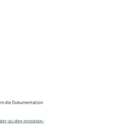
e 365
Outlook Live
 um die Dokumentation
lder-zu-den-grossten-