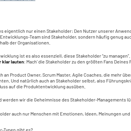
t es eigentlich nur einen Stakeholder: Den Nutzer unserer Anwe
le Entwicklungs-Team sind Stakeholder, sondern häufig genug au
halb der Organisationen.
wicklung ist es also essenziell, diese Stakeholder “zu managen”
 klar lauten
: Mach’ die Stakeholder zu den größten Fans Deines 
ch an Product Owner, Scrum Master, Agile Coaches, die mehr übe
en. Und natürlich auch an Stakeholder selbst, also Führungskr
luss auf die Produktentwicklung ausüben.
 werden wir die Geheimnisse des Stakeholder-Managements lü
older auch nur Menschen mit Emotionen, Ideen, Meinungen und 
r-Typen gibt es?