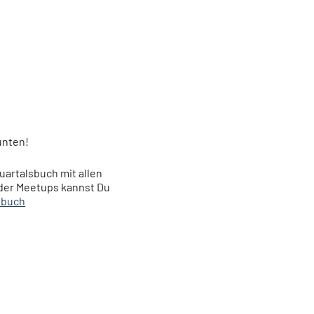
unten!
uartalsbuch mit allen
er Meetups kannst Du
dbuch