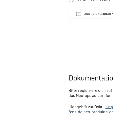
ADD TO CALENDAR
Download ICS
Dokumentatio
Bitte registriere dich 
des Meetups aufzurufen.
Hier geht’s zur Doku:
htt
fans-deines-produkts-d