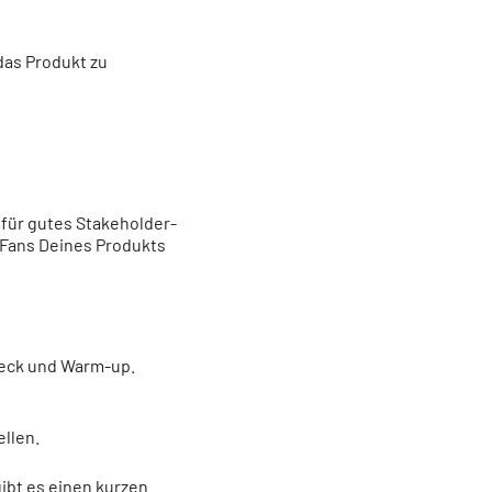
das Produkt zu
für gutes Stakeholder-
 Fans Deines Produkts
heck und Warm-up.
llen.
ibt es einen kurzen