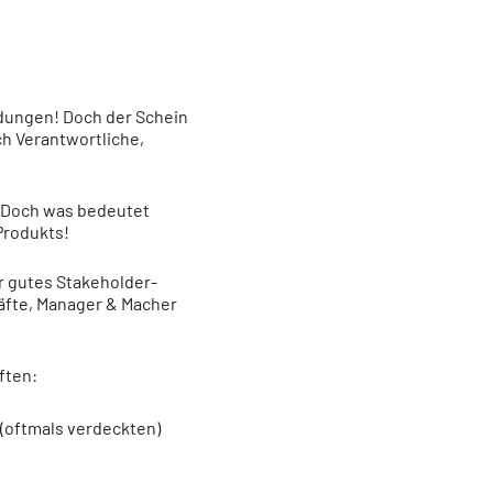
ndungen! Doch der Schein
ch Verantwortliche,
. Doch was bedeutet
Produkts!
r gutes Stakeholder-
äfte, Manager & Macher
ften:
(oftmals verdeckten)