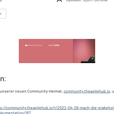
Google Calendar
iCalendar
Offic
n:
auf unserer neuen Community-Heimat,
community.theagilehub.io
,
ps://community.theagilehub.io/t/2022-04-26-mach-die-stakeho
okumentation/167