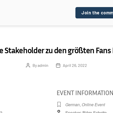
Join the com
e Stakeholder zu den größten Fans 
By
admin
April 26, 2022
Post
Post
author
date
EVENT INFORMATIO
German
,
Online Event
+2
Speaker: Björn Schotte