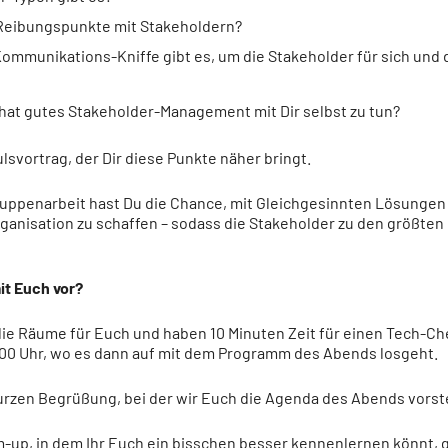
 Reibungspunkte mit Stakeholdern?
ommunikations-Kniffe gibt es, um die Stakeholder für sich und 
s hat gutes Stakeholder-Management mit Dir selbst zu tun?
lsvortrag, der Dir diese Punkte näher bringt.
ruppenarbeit hast Du die Chance, mit Gleichgesinnten Lösungen 
anisation zu schaffen – sodass die Stakeholder zu den größten
it Euch vor?
die Räume für Euch und haben 10 Minuten Zeit für einen Tech-C
 18:00 Uhr, wo es dann auf mit dem Programm des Abends losgeht.
urzen Begrüßung, bei der wir Euch die Agenda des Abends vorste
up, in dem Ihr Euch ein bisschen besser kennenlernen könnt, g