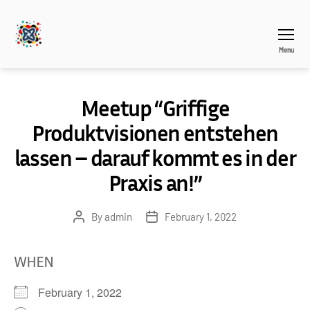
Menu
THEAGILEHUB
Meetup “Griffige
Produktvisionen entstehen
lassen – darauf kommt es in der
Praxis an!”
By
admin
February 1, 2022
Post
Post
author
date
WHEN
February 1, 2022