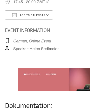
17:45 - 20:00 GMT+2
ADD TO CALENDAR
Download ICS
Google Calendar
iCa
EVENT INFORMATION
German
,
Online Event
Speaker: Helen Sedlmeier
Dokumentation: