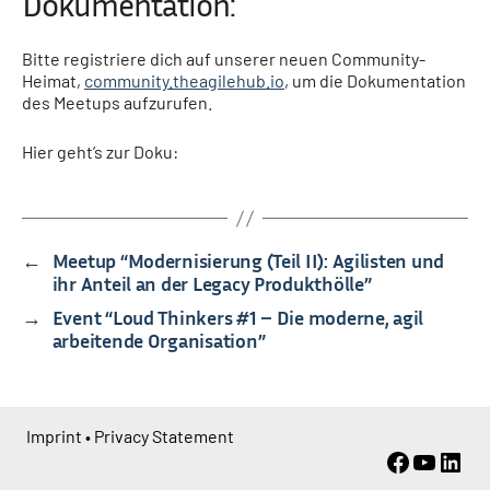
Dokumentation:
Bitte registriere dich auf unserer neuen Community-
Heimat,
community.theagilehub.io
, um die Dokumentation
des Meetups aufzurufen.
Hier geht’s zur Doku:
←
Meetup “Modernisierung (Teil II): Agilisten und
ihr Anteil an der Legacy Produkthölle”
→
Event “Loud Thinkers #1 – Die moderne, agil
arbeitende Organisation”
Imprint
•
Privacy Statement
Faceboo
YouTu
Link