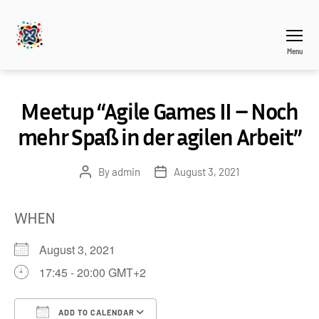
Menu
THEAGILEHUB
Meetup “Agile Games II – Noch
mehr Spaß in der agilen Arbeit”
By
admin
August 3, 2021
Post
Post
author
date
WHEN
August 3, 2021
17:45 - 20:00 GMT+2
ADD TO CALENDAR