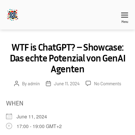
Menu
THEAGILEHUB
WTF is ChatGPT? – Showcase:
Das echte Potenzial von GenAI
Agenten
on
By
admin
June 11, 2024
No Comments
Post
Post
WTF
author
date
is
WHEN
ChatG
–
June 11, 2024
Showc
Das
17:00 - 19:00 GMT+2
echte