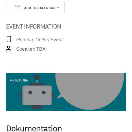
Potenzi
von
ADD TO CALENDAR
GenAI
Download ICS
Google Calendar
iCa
Agente
EVENT INFORMATION
German
,
Online Event
Speaker: TBA
Dokumentation